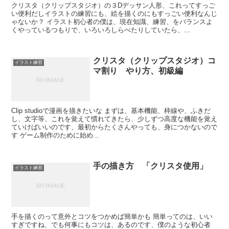
クリスタ（クリップスタジオ）の３Dデッサン人形、これってすっご
い便利だしイラストの練習にも、絵を描くのにもすっごい便利なんじ
ゃないか？ イラスト初心者の僕は、現在知識、練習、をバランスよ
くやっているつもりで、いろいろしらべたりしていたら、...
クリスタ（クリップスタジオ）コ
イラスト練習
マ割り やり方、初級編
Clip studioで漫画を描きたいな まずは、基本機能、枠線や、ふきだ
し、文字等、これを覚えて慣れてきたら、少しずつ高度な機能を覚え
ていけばいいのです、最初からたくさんやっても、身につかないので
す ゲーム制作のために始め...
手の描き方 「クリスタ使用」
イラスト練習
手を描くのって意外とコツをつかめば簡単かも 簡単ってのは、いい
すぎですね、でも何事にもコツは、あるのです、僕のような初心者