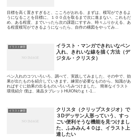
目標を高く置きすぎると、こころがおれる、まずは、模写ができるよ
うになることを目標に、１００点を取るまで次に進まない、これもだ
め、ある程度、までいったら次の課題にすすみ、時々ふりかえる、あ
る程度模写ができるようになったら、自作の構図をやってみ...
イラスト・マンガできれいなペン
イラスト練習
入れ、きれいな線を描く方法（デ
ジタル・クリスタ）
ペン入れのコツいろいろ、調べて、実践してみました、その中で、効
果が出たものを紹介していきます。練習が必要なものから、知識があ
ればすぐに効果の出るものいろいろみつけました。 簡単なイラスト
環境紹介 僕は、液晶タブレットHUIONのｇｔ-1...
クリスタ（クリップスタジオ）で
イラスト練習
３Dデッサン人形っていう、すっ
ごい便利そうな機能を見つけまし
た、ふみみん４０は、イラスト上
達したい