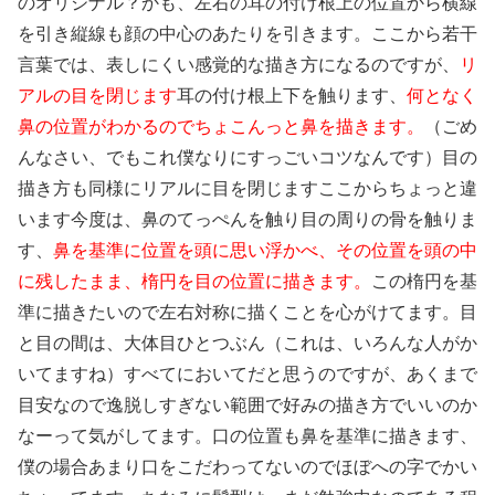
のオリジナル？かも、左右の耳の付け根上の位置から横線
を引き縦線も顔の中心のあたりを引きます。ここから若干
言葉では、表しにくい感覚的な描き方になるのですが、
リ
アルの目を閉じます
耳の付け根上下を触ります、
何となく
鼻の位置がわかるのでちょこんっと鼻を描きます。
（ごめ
んなさい、でもこれ僕なりにすっごいコツなんです）目の
描き方も同様にリアルに目を閉じますここからちょっと違
います今度は、鼻のてっぺんを触り目の周りの骨を触りま
す、
鼻を基準に位置を頭に思い浮かべ、その位置を頭の中
に残したまま、楕円を目の位置に描きます。
この楕円を基
準に描きたいので左右対称に描くことを心がけてます。目
と目の間は、大体目ひとつぶん（これは、いろんな人がか
いてますね）すべてにおいてだと思うのですが、あくまで
目安なので逸脱しすぎない範囲で好みの描き方でいいのか
なーって気がしてます。口の位置も鼻を基準に描きます、
僕の場合あまり口をこだわってないのでほぼへの字でかい